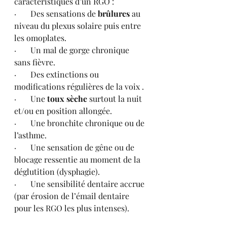
caractéristiques d’un RGO :
·       Des sensations de 
brûlures
 au 
niveau du plexus solaire puis entre 
les omoplates.
·       Un mal de gorge chronique 
sans fièvre.
·       Des extinctions ou 
modifications régulières de la voix .
·       Une 
toux sèche 
surtout la nuit 
et/ou en position allongée.
·       Une bronchite chronique ou de 
l’asthme.
·       Une sensation de gêne ou de 
blocage ressentie au moment de la 
déglutition (dysphagie).
·       Une sensibilité dentaire accrue 
(par érosion de l’émail dentaire 
pour les RGO les plus intenses).