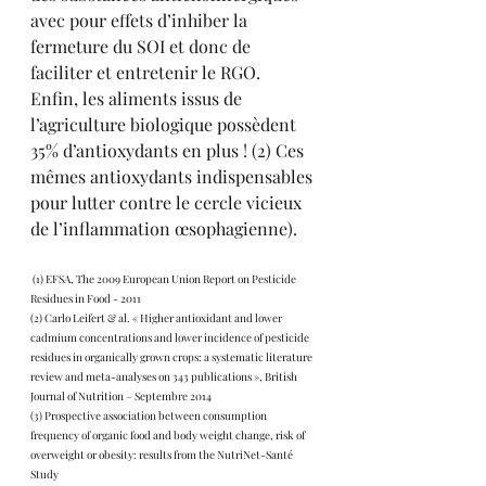
avec pour effets d’inhiber la 
fermeture du SOI et donc de 
faciliter et entretenir le RGO.
Enfin, les aliments issus de 
l’agriculture biologique possèdent 
35% d’antioxydants en plus ! (2) Ces 
mêmes antioxydants indispensables 
pour lutter contre le cercle vicieux 
de l’inflammation œsophagienne). 
 (1) EFSA, The 2009 European Union Report on Pesticide 
Residues in Food - 2011
(2) Carlo Leifert & al. « Higher antioxidant and lower 
cadmium concentrations and lower incidence of pesticide 
residues in organically grown crops: a systematic literature 
review and meta-analyses on 343 publications », British 
Journal of Nutrition – Septembre 2014
(3) Prospective association between consumption 
frequency of organic food and body weight change, risk of 
overweight or obesity: results from the NutriNet-Santé 
Study