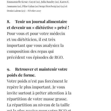
Emmanuelle Kesse-Guyot (a1), Julia Baudry (a1), Karen E. 
Assmann (a1), Pilar Galan (a1) Serge Hercberg (a1) (a2) et 
Denis Lairon (a3) – Février 2017
8.     Tenir un journal alimentaire 
et devenir un « diétéctive » privé !
Pour vous et pour votre médecin 
et/ou diététicien, il est très 
important que vous analysiez la 
composition des repas qui 
précédent vos épisodes de RGO. 
9.     Retrouver et maintenir votre 
poids de forme.
Votre poids n’est pas forcément le 
repère le plus important. Je vous 
invite surtout à prêter attention à la 
répartition de votre masse grasse. 
La répartition au niveau de la taille 
est la plus nocive pour votre RGO et 