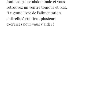
fonte adipeuse abdominale et vous 
retrouvez un ventre tonique et plat. 
"Le grand livre de l'alimentation 
antireflux" contient plusieurs 
exercices pour vous y aider !
13.  Vérifier vos traitements 
médicamenteux.
Les médicaments 
anticholinergiques interfèrent sur 
le système nerveux centrale avec 
pour effet de favoriser l’ouverture 
du SOI, d’inhiber la sécrétion 
d’acide dans l’estomac ainsi que sa 
vidange et d’inhiber la production 
de salive ! Pour faire simple ils 
réunissent toutes les conditions 
pour favoriser l’apparition et la 
persistance d’un RGO ! 