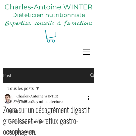
Charles-Antoine WINTER
Diététicien nutritionniste
Expertise, conseils & formations
Post
Tous les posts
Charles-Antoine WINTER
Tous les posts
23 mai 2022
5 min de lecture
Zoom sur un désagrément digestif
Sport
grandissant : le reflux gastro-
Diététique générale
oesophagien.
Ma philosophie