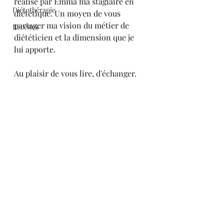
réalisé par Emma ma stagiaire en 
Diétothérapie
diététique. Un moyen de vous 
partager ma vision du métier de 
Recettes
diététicien et la dimension que je 
lui apporte. 
Au plaisir de vous lire, d'échanger.