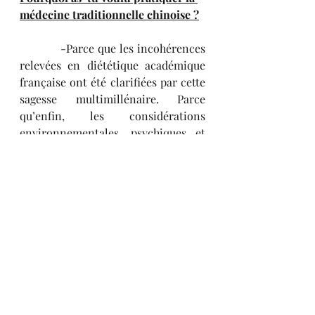
médecine traditionnelle chinoise ?
            -Parce que les incohérences 
relevées en diététique académique 
française ont été clarifiées par cette 
sagesse multimillénaire. Parce 
qu’enfin, les considérations 
environnementales, psychiques et 
spirituelles de la santé humaine ou 
de la maladie sont référencées et si 
évidentes.  C'est la seule médecine 
qui a une vision intégrative de la 
santé depuis plus de 3000 ans. Je 
m’en sers essentiellement en 
consultation puis en formations et 
conférences pour vulgariser le fait 
que notre santé corporelle est 
collective et que notre santé 