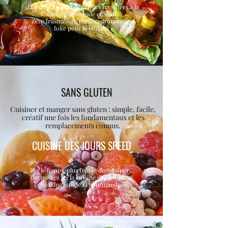
Les recettes traditionnelles revisitées à la
sauce gourmande et santé.
Zéro frustration, 100% gastronomie et
folie pour la bouche !
SANS GLUTEN
Cuisiner et manger sans gluten : simple, facile,
créatif une fois les fondamentaux et les
remplacements connus.
CUISINE DES JOURS SPEED
Pas le temps, plus l'envie de cuisiner...
Découvrez ici la cuisine d'assemblage
healthy, rapide et gourmande.