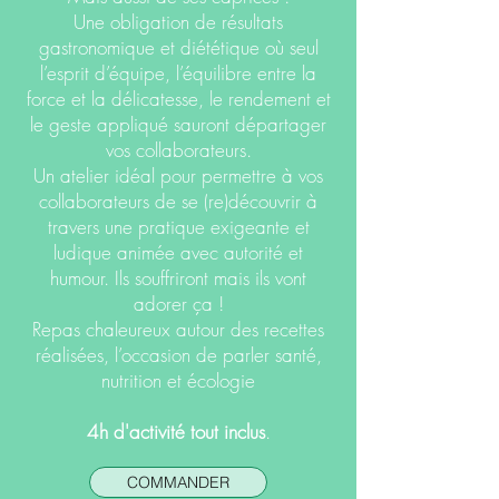
Une obligation de résultats
gastronomique et diététique où seul
l’esprit d’équipe, l’équilibre entre la
force et la délicatesse, le rendement et
le geste appliqué sauront départager
vos collaborateurs.
Un atelier idéal pour permettre à vos
collaborateurs de se (re)découvrir à
travers une pratique exigeante et
ludique animée avec autorité et
humour. Ils souffriront mais ils vont
adorer ça !
Repas chaleureux autour des recettes
réalisées, l’occasion de parler santé,
nutrition et écologie
4h d'activité tout inclus
.
COMMANDER