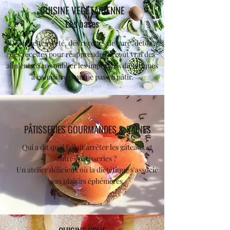
CUISINE VEGETARIENNE
Les bases
Des recettes d'été, des recettes de cure "détox",
des recettes pour réapprendre le goût vrai des
aliments. Sans oublier les
impératifs diététiques
à connaitre pour ne pas en pâtir.
PÂTISSERIES GOURMANDES & SAINES
Qui a dit qu'il fallait arrêter les
gâteaux et
autres pâtisseries ?
Un atelier délicieux où la diététique s'associe
aux plaisirs éphémères.