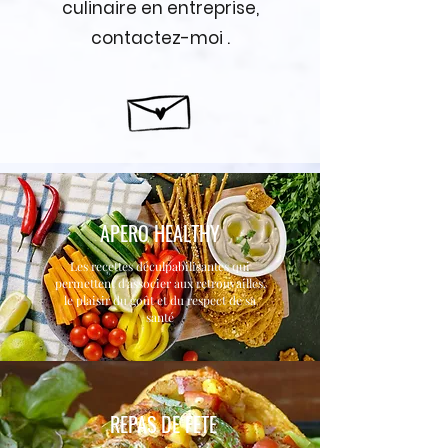
culinaire en entreprise,
contactez-moi
.
APERO HEALTHY
Les recettes dé
culpabilisantes qui
permettent d'associer aux retrouvailles,
le plaisir du goût et du respect de sa
santé
REPAS DE FETE