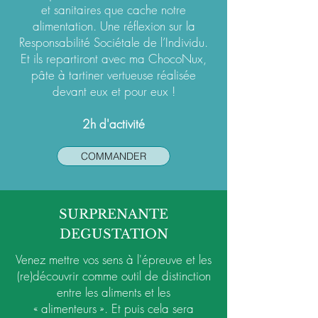
et sanitaires que cache notre
alimentation. Une réflexion sur la
Responsabilité Sociétale de l’Individu.
Et ils repartiront avec ma ChocoNux,
pâte à tartiner vertueuse réalisée
devant eux et pour eux !
2h d'activité
COMMANDER
SURPRENANTE
DEGUSTATION
Venez mettre vos sens à l'épreuve et les
(re)découvrir comme outil de distinction
entre les aliments et les
« alimenteurs ». Et puis cela sera